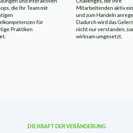
ulungen und interaktiven
Challenges, die Ihre
ps, die Ihr Team mit
Mitarbeitenden aktiv ei
htigen
und zum Handeln anrege
selkompetenzen für
Dadurch wird das Geler
tige Praktiken
nicht nur verstanden, s
et.
wirksam umgesetzt.
DIE KRAFT DER VERÄNDERUNG